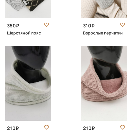
350
310
Шерстяной пояс
Взрослые перчатки
210
210