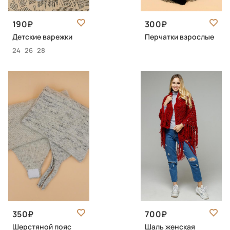
190
300
Детские варежки
Перчатки взрослые
24
26
28
350
700
Шерстяной пояс
Шаль женская