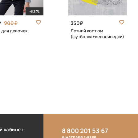
-33%
900
350
 для девочек
Летний костюм
(футболка+велосипедки)
й кабинет
8 800 201 53 67
WHATSAPP / VIBER