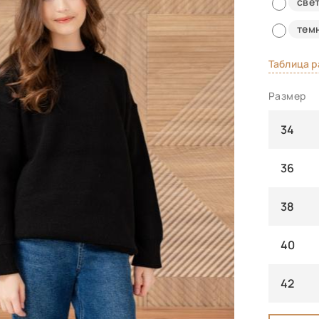
све
тем
Таблица 
Размер
34
36
38
40
42