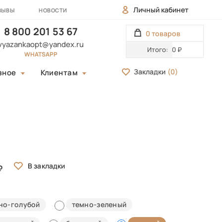
Личный кабинет
ЗЫВЫ
НОВОСТИ
8 800 201 53 67
0 товаров
vyazankaopt@yandex.ru
Итого:
0 ₽
WHATSAPP
Закладки
(
0
)
зное
Клиентам
но-голубой
темно-зеленый