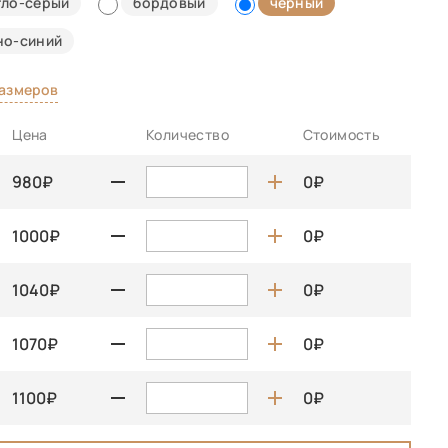
тло-серый
бордовый
черный
но-синий
размеров
Цена
Количество
Стоимость
980
0
1000
0
1040
0
1070
0
1100
0