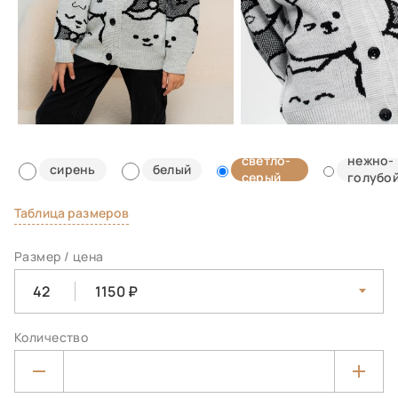
светло-
нежно-
сирень
белый
серый
голубо
Таблица размеров
Размер / цена
42
1150
Количество