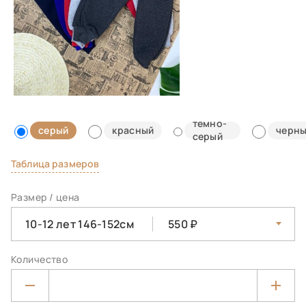
темно-
серый
красный
черн
серый
Таблица размеров
Размер / цена
10-12 лет 146-152см
550
Количество