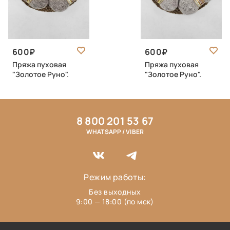
600
600
Пряжа пуховая
Пряжа пуховая
"Золотое Руно".
"Золотое Руно".
8 800 201 53 67
WHATSAPP / VIBER
Режим работы:
Без выходных
9:00 — 18:00 (по мск)