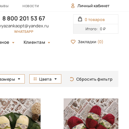
Личный кабинет
ЗЫВЫ
НОВОСТИ
8 800 201 53 67
0 товаров
vyazankaopt@yandex.ru
Итого:
0 ₽
WHATSAPP
Закладки
(
0
)
зное
Клиентам
азмеры
Цвета
Сбросить фильтр