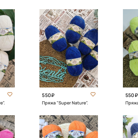
550
550
e".
Пряжа "Super Nature".
Пряжа