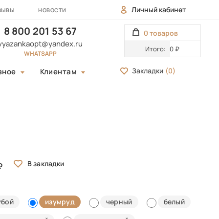
Личный кабинет
ЗЫВЫ
НОВОСТИ
8 800 201 53 67
0 товаров
vyazankaopt@yandex.ru
Итого:
0 ₽
WHATSAPP
Закладки
(
0
)
зное
Клиентам
убой
изумруд
черный
белый