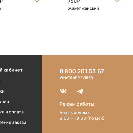
750
о
Жакет женский
й кабинет
8 800 201 53 67
WHATSAPP / VIBER
ы
ки
ании
Режим работы:
ка и оплата
Без выходных
9:00 — 18:00 (по мск)
ение заказа