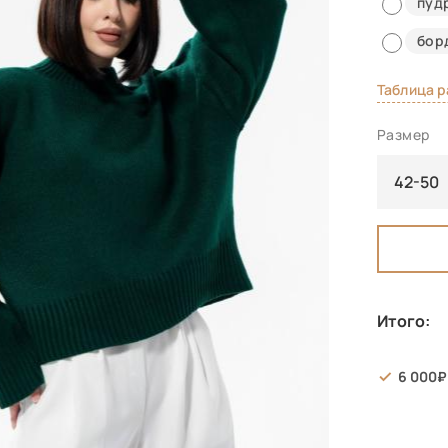
пуд
бор
Таблица 
Размер
42-50
Итого:
6 000