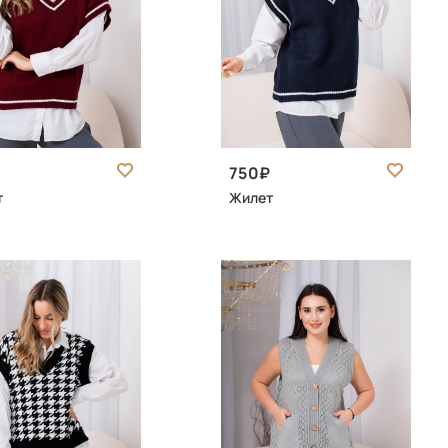
750
т
Жилет