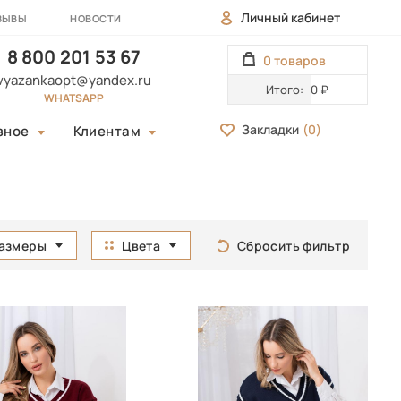
Личный кабинет
ЗЫВЫ
НОВОСТИ
8 800 201 53 67
0 товаров
vyazankaopt@yandex.ru
Итого:
0 ₽
WHATSAPP
Закладки
(
0
)
зное
Клиентам
азмеры
Цвета
Сбросить фильтр