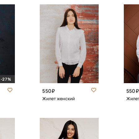
-27%
550
550
Жилет женский
Жилет