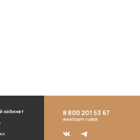
й кабинет
8 800 201 53 67
WHATSAPP / VIBER
ы
ки