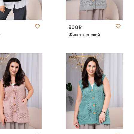
900
т
Жилет женский