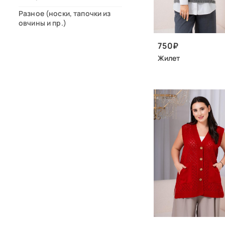
Разное (носки, тапочки из
овчины и пр.)
750
Жилет