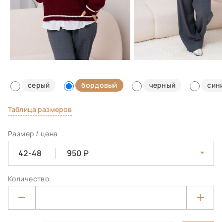
серый
бордовый
черный
син
Таблица размеров
Размер / цена
42-48
950
Количество