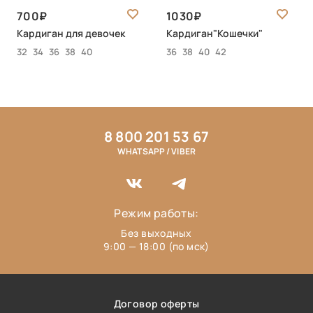
700
1030
Кардиган для девочек
Кардиган"Кошечки"
32
34
36
38
40
36
38
40
42
8 800 201 53 67
WHATSAPP / VIBER
Режим работы:
Без выходных
9:00 — 18:00 (по мск)
Договор оферты