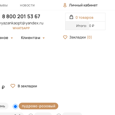
Личный кабинет
ЗЫВЫ
НОВОСТИ
8 800 201 53 67
0 товаров
vyazankaopt@yandex.ru
Итого:
0 ₽
WHATSAPP
Закладки
(
0
)
зное
Клиентам
0
ень
пудрово-розовый