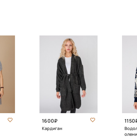
1600
1150
Кардиган
Водол
олени