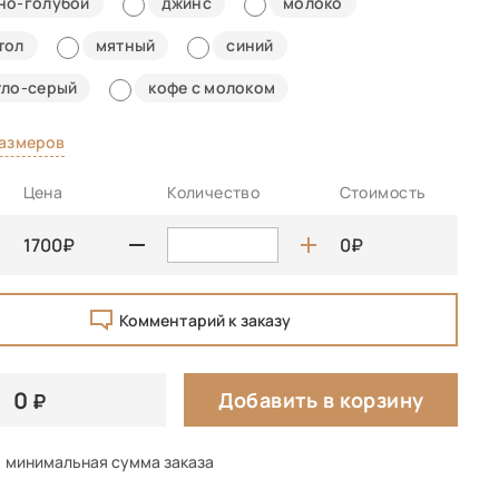
но-голубой
джинс
молоко
тол
мятный
синий
тло-серый
кофе с молоком
размеров
Цена
Количество
Стоимость
1700
0
Комментарий к заказу
0
Добавить в корзину
минимальная сумма заказа