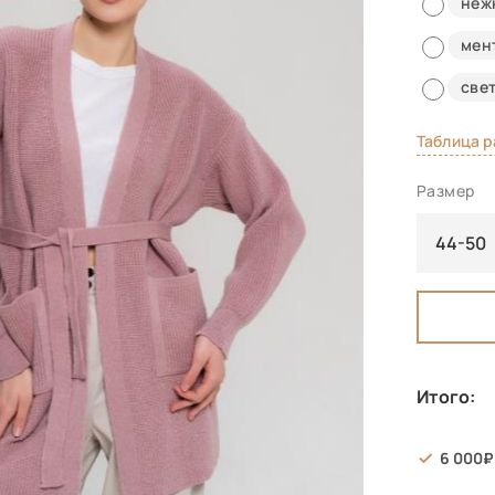
неж
мен
све
Таблица 
Размер
44-50
Итого:
6 000