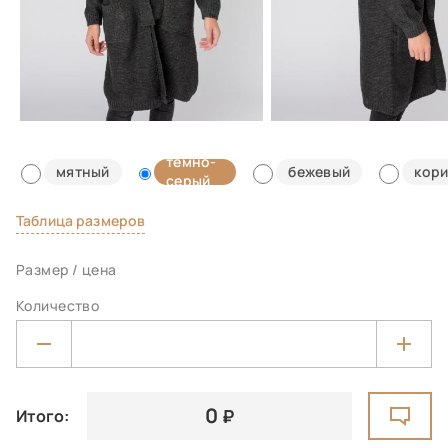
темно-
мятный
бежевый
кор
серый
Таблица размеров
Размер / цена
Количество
0
Итого: