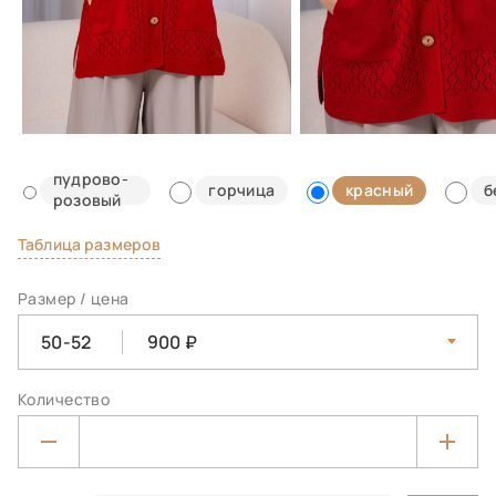
пудрово-
горчица
красный
б
розовый
Таблица размеров
Размер / цена
50-52
900
Количество